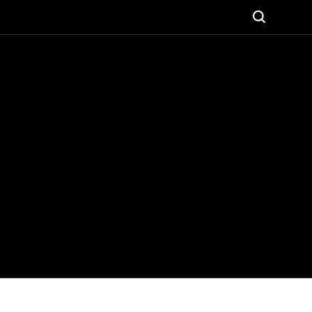







