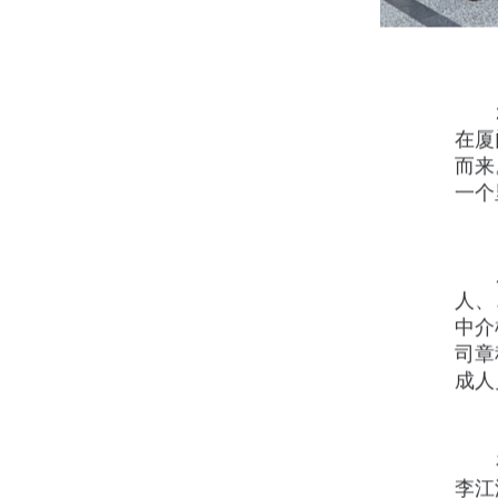
在厦
而来
一个里程
人
中介
司章
成人员
李江