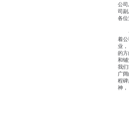
公司总经
司副总
各位监
着公
业
的方向
和铺
我们前
广阔
程碑起
神，