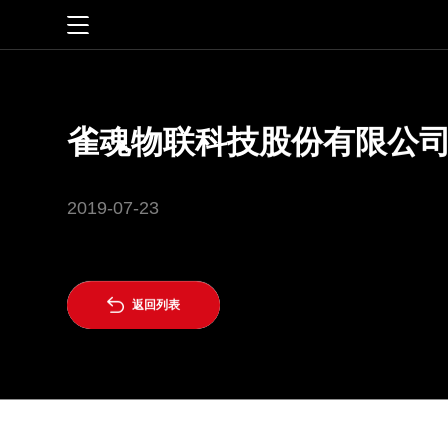
站点地图
首页
智慧生活
雀魂物联科技股份有限公
智慧管理
一灯一世界
2019-07-23
数字教育
创新科技
雀魂护眼
研发创新
关于雀魂

返回列表
公司介绍
新闻资讯
文化理念
公司动态
服务支持
公司实力
媒体报道
服务政策
投资者关系
社会责任