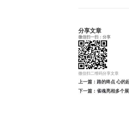
联系我们
分享文章
地址：厦门市湖里区枋湖北二路1511-1515号
微信扫一扫：分享
邮编：361006
电话：86-592-3699999
热线：400-666-1888
邮箱：ileedarson@leedarson.com（品牌招商）
微信扫二维码分享文章
上一篇：路的终点 心的
下一篇：雀魂亮相多个展会，
旗下品牌