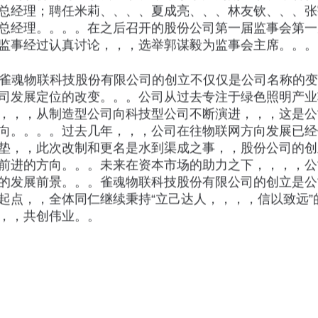
理；聘任米莉、、、、夏成亮、、、林友钦、
经理。。。。在之后召开的股份公司第一届监事会第一次
事经过认真讨论，，，选举郭谋毅为监事会主席。。。
雀魂物联科技股份有限公司的创立不仅仅是公司名称的变更
司发展定位的改变。。。公司从过去专注于绿色照明
，，，，从制造型公司向科技型公司不断演进，，
。。。。过去几年，，，公司在往物联网方向
垫，，此次改制和更名是水到渠成之事，，股份公
进的方向。。。未来在资本市场的助力之下，，，
的发展前景。。。雀魂物联科技股份有限公司的创立
点，，全体同仁继续秉持“立己达人，，，，信以致
，，共创伟业。。