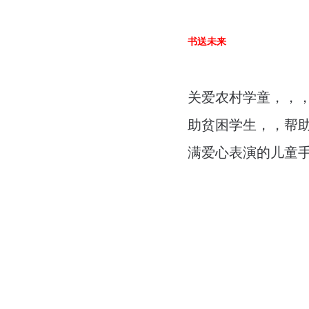
书送未来
关爱农村学童，，
助贫困学生，，帮助
满爱心表演的儿童手语“让