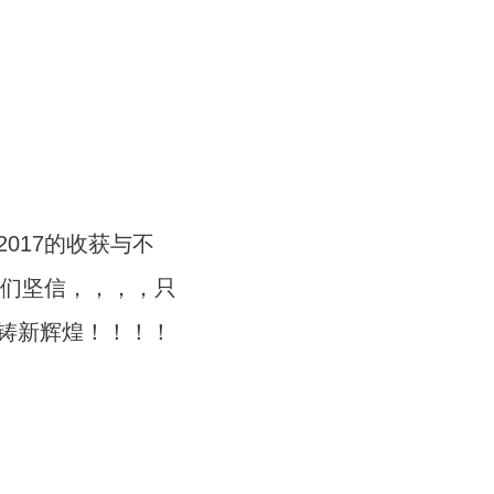
总结2017的收获与不
信，，，，只
煌！！！！