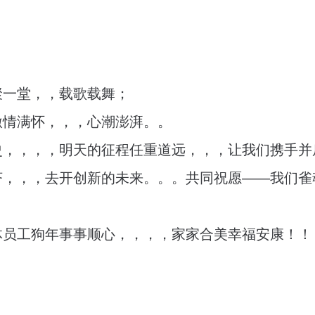
一堂，，载歌载舞；
激情满怀，，，心潮澎湃。。
，，，明天的征程任重道远，，，让我们携手并
，，，去开创新的未来。。。共同祝愿
员工狗年事事顺心，，，，家家合美幸福安康！！