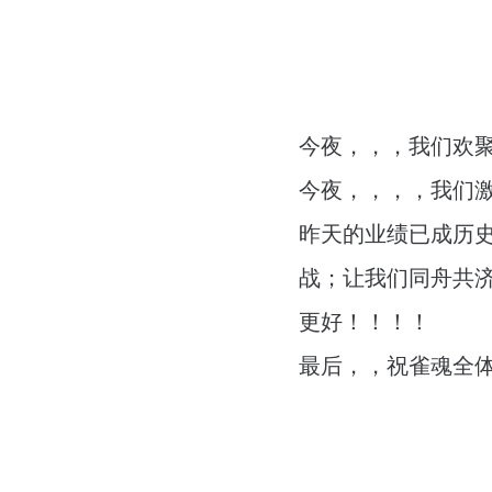
今夜，，，我们欢聚
今夜，，，，我们
昨天的业绩已成历史，
战；让我们同舟共济
更好！！！！
最后，，祝雀魂全体