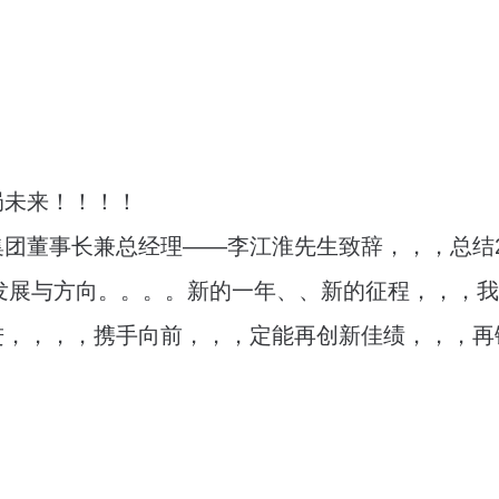
！！！！
，，集团董事长兼总经理——李江淮先生致辞，，，
与方向。。。。新的一年、、新的征程，，，我们坚
，，携手向前，，，定能再创新佳绩，，，再铸新辉