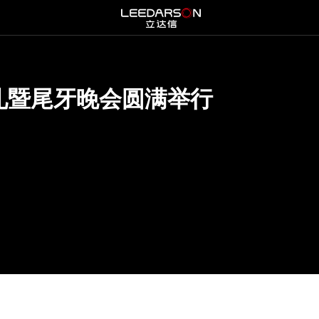
典礼暨尾牙晚会圆满举行