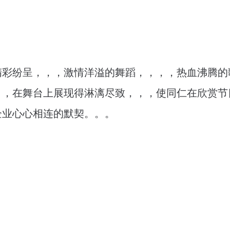
纷呈，，，激情洋溢的舞蹈，，，，热血沸腾
，，在舞台上展现得淋漓尽致，，，使同仁在欣赏节
企业心心相连的默契。。。