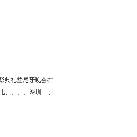


魂年终表彰典礼暨尾牙晚会在
、、、深圳、、