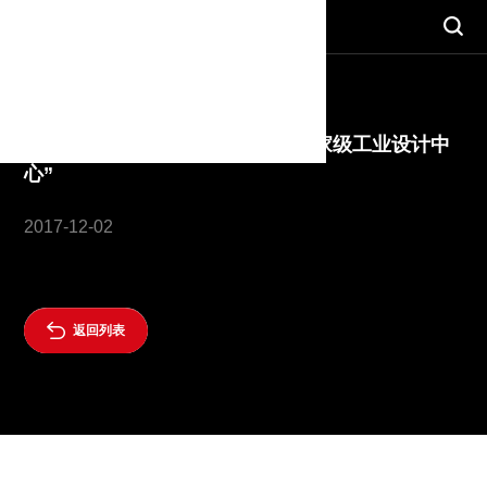

首页

智慧生活
至高荣誉 实至名归—雀魂喜获“国家级工业设计中
心”

智慧管理
一灯一世界
2017-12-02

数字教育
创新科技
雀魂护眼

研发创新
关于雀魂

返回列表

公司介绍
新闻资讯
文化理念

公司动态
服务支持
公司实力
媒体报道

服务政策
投资者关系
社会责任