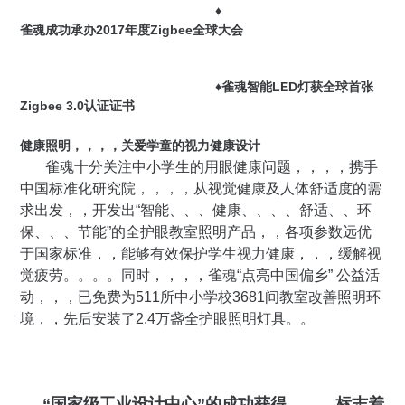
♦
雀魂成功承办2017年度Zigbee全球大会
♦雀魂智能LED灯获全球首张
Zigbee 3.0认证证书
健康照明，，，，关爱学童的视力健康设计
雀魂十分关注中小学生的用眼健康问题，，，，携手
中国标准化研究院，，，，从视觉健康及人体舒适度的需
求出发，，开发出“智能、、、健康、、、、舒适、、环
保、、、节能”的全护眼教室照明产品，，各项参数远优
于国家标准，，能够有效保护学生视力健康，，，缓解视
觉疲劳。。。。同时，，，，雀魂“点亮中国偏乡” 公益活
动，，，已免费为511所中小学校3681间教室改善照明环
境，，先后安装了2.4万盏全护眼照明灯具。。
“国家级工业设计中心”的成功获得，，，标志着